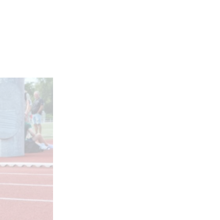
Strøelse til dyr med
burnit
Find
strøelse
til dyr hos
burnit i høj kvalitet lige
her.
Glutenfri kage med
Løvegården
Hos Løvegården finder
du et stort udvalg