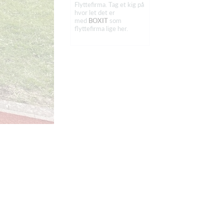
Flyttefirma. Tag et kig på
hvor let det er
med
BOXIT
som
flyttefirma lige her.
Fulgsang Algeservice
Få professionel hjælp
med dit projekt med
Fulgsang
Algeservice
lige
her.
Strøelse til dyr med
burnit
Find
strøelse
til dyr hos
burnit i høj kvalitet lige
her.