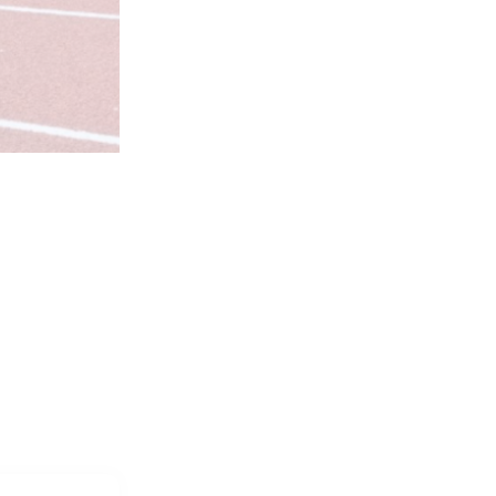
af
Glutenfri kage
. Mange
af dem er også
laktosefri, mælkefri,
hvedefri og/eller
veganske